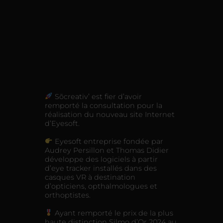
Sõcreativ’ est fier d’avoir
remporté la consultation pour la
réalisation du nouveau site Internet
d’Eyesoft.
Eyesoft entreprise fondée par
Audrey Persillon et Thomas Didier
développe des logiciels à partir
d’eye tracker installés dans des
casques VR à destination
d’opticiens, opthalmologues et
orthoptistes.
Ayant remporté le prix de la plus
haute distinction Silmo d’Or 2024 au