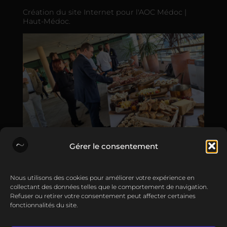
Création du site Internet pour l'AOC Médoc |
Haut-Médoc.
Gérer le consentement
Vie de l'agence
•
Nous utilisons des cookies pour améliorer votre expérience en
22 Sep 2021
collectant des données telles que le comportement de navigation.
Refuser ou retirer votre consentement peut affecter certaines
Évènement Numbr.
fonctionnalités du site.