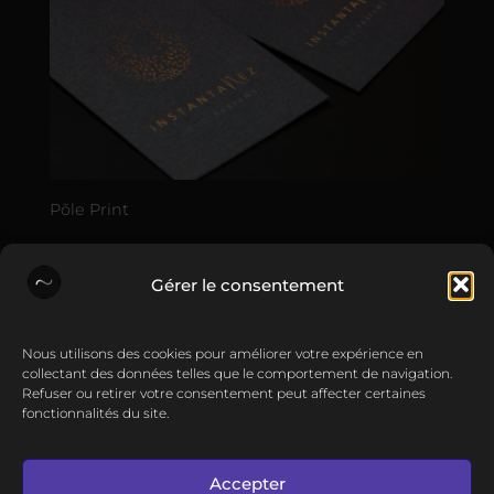
Põle Print
•
28 Sep 2016
Gérer le consentement
Une papeterie soignée à l'image d'Instantanez.
Nous utilisons des cookies pour améliorer votre expérience en
collectant des données telles que le comportement de navigation.
Actualités
Contact
Refuser ou retirer votre consentement peut affecter certaines
fonctionnalités du site.
Création site Internet à
Bordeaux
Création site
Internet à
Mérignac
Création site Internet à
Libourne
Création site Internet à
Arcachon
Accepter