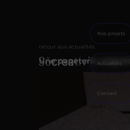
Skip
to
content
Nos projets
retour aux actualités
Une papeterie soignée
Actualités
Contact
Menu